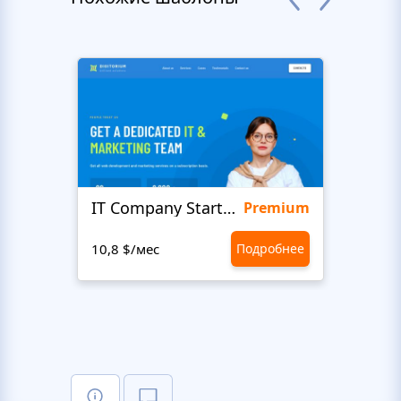
IT Company Startup
Maxi
Premium
10,8 $/мес
Подробнее
10,8 $