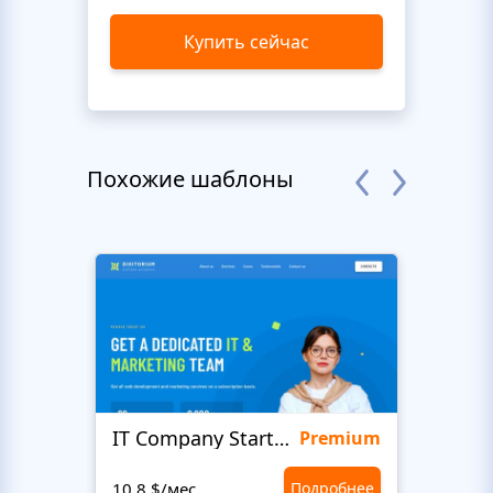
Купить сейчас
Похожие шаблоны
IT Company Startup
Maxi
Premium
10,8 $/мес
Подробнее
10,8 $