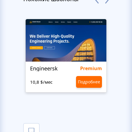
Engineersk
Move
Premium
10,8 $/мес
Подробнее
10,8 $