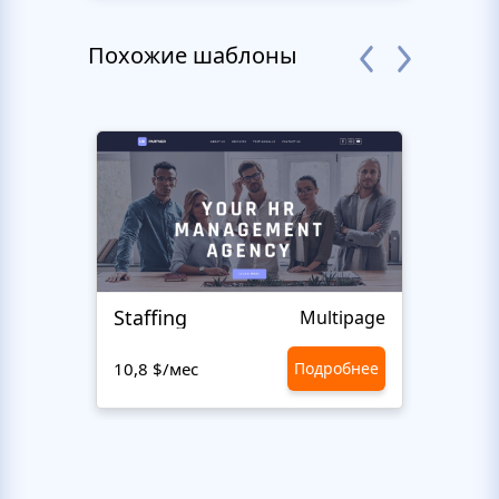
Похожие шаблоны
Staffing
NYC'
Multipage
10,8 $/мес
Подробнее
10,8 $