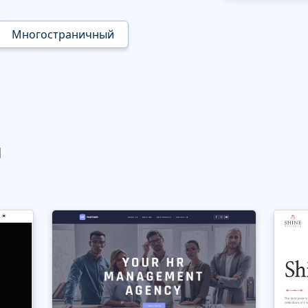
Многостраничный
ы