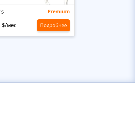
's
Targetty Agency
Premium
8 $/мес
10,8 $/мес
Подробнее