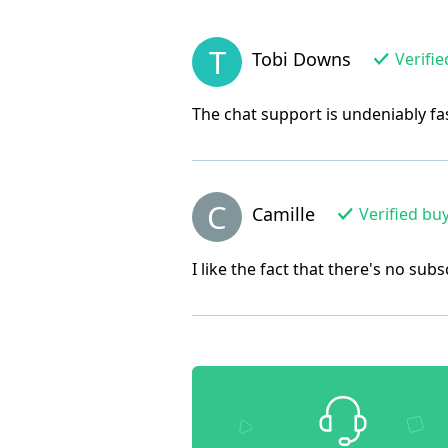
T
Tobi Downs
Verifie
The chat support is undeniably fas
C
Camille
Verified bu
I like the fact that there's no su