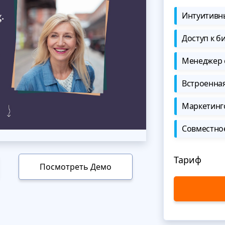
Интуитивны
Доступ к б
Менеджер 
Встроенна
Маркетинг
Совместно
Тариф
Посмотреть Демо