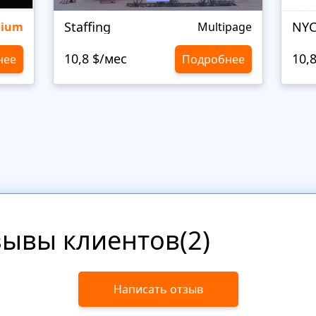
Staffing
NYC
mium
Multipage
10,8 $/мес
10,
нее
Подробнее
зывы клиентов(2)
Написать отзыв