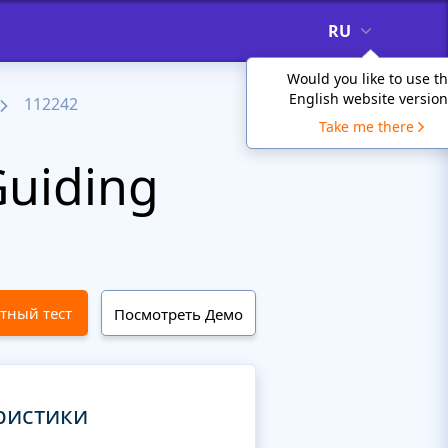
RU
Would you like to use t
English website version
112242
Take me there
uiding
тный тест
Посмотреть Демо
ристики