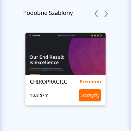
Podobne Szablony
CHIROPRACTIC
Medi
Premium
10,8 $/m
Szczegóły
10,8 