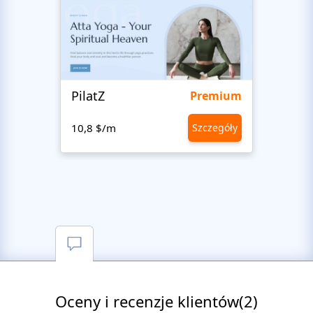
PilatZ
Ches
Premium
10,8 $/m
Szczegóły
10,8 
Oceny i recenzje klientów(2)