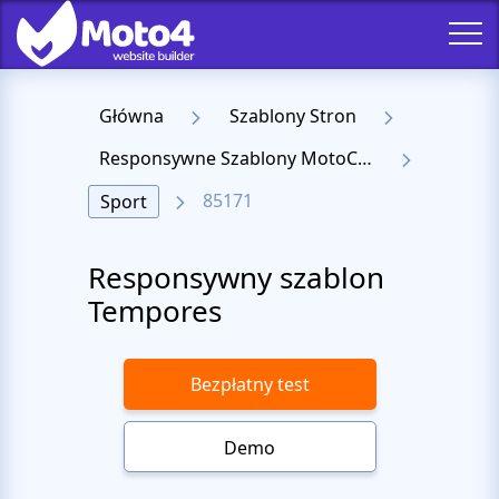
Główna
Szablony Stron
Responsywne Szablony MotoCMS 3
85171
Sport
Responsywny szablon
Tempores
Bezpłatny test
Demo