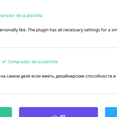
rador de la plantilla
rsonally like. The plugin has all necessary settings for a sm
Comprador de la plantilla
на самом деле если иметь дизайнерские способности и н