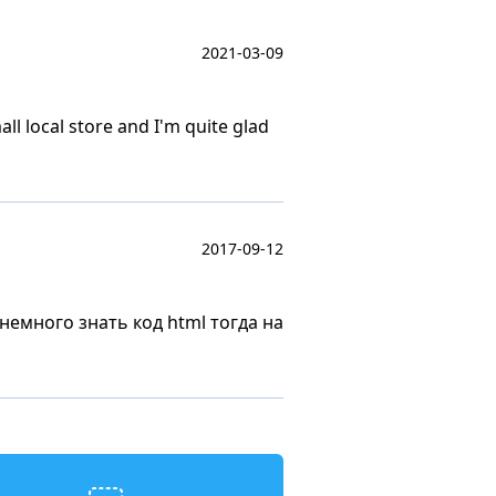
2021-03-09
all local store and I'm quite glad
2017-09-12
емного знать код html тогда на