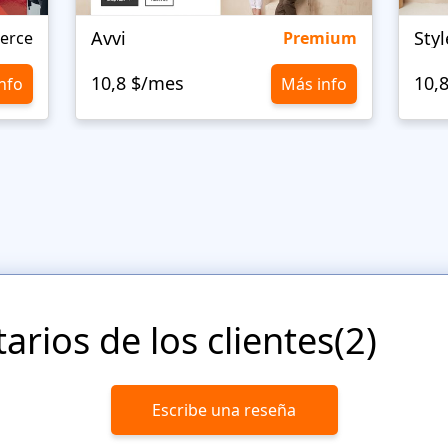
Avvi
Styl
erce
Premium
10,8 $/mes
10,
nfo
Más info
rios de los clientes(2)
Escribe una reseña