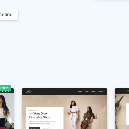
online
tore