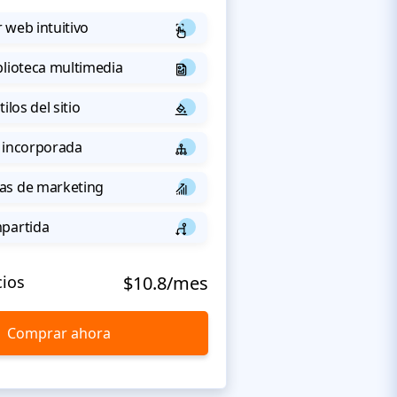
 web intuitivo
blioteca multimedia
ilos del sitio
 incorporada
as de marketing
mpartida
cios
$10.8/mes
Comprar ahora