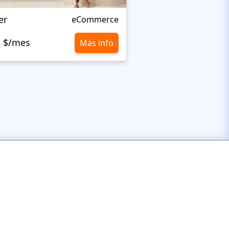
er
Kartmati
eCommerce
8 $/mes
10,8 $/mes
Más info