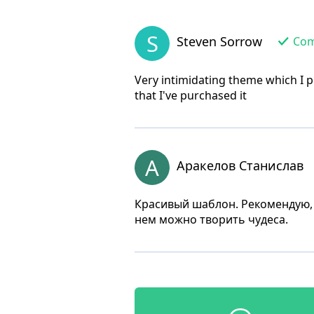
S
Steven Sorrow
Comp
Very intimidating theme which I pe
that I've purchased it
А
Аракелов Станислав
Красивый шаблон. Рекомендую, 
нем можно творить чудеса.