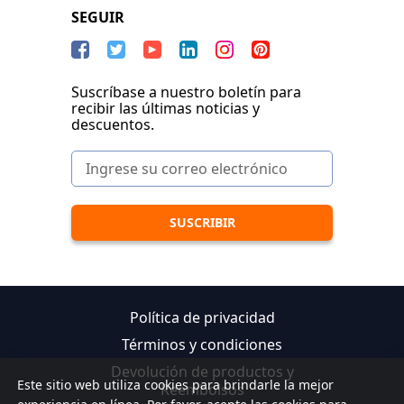
SEGUIR
Suscríbase a nuestro boletín para
recibir las últimas noticias y
descuentos.
Política de privacidad
Términos y condiciones
Devolución de productos y
Este sitio web utiliza cookies para brindarle la mejor
Reembolsos