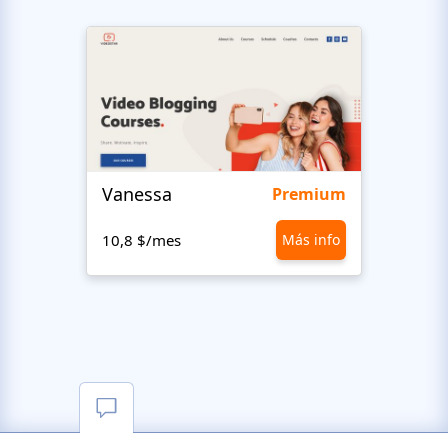
Vanessa
Gadn
Premium
10,8 $/mes
Más info
10,8 