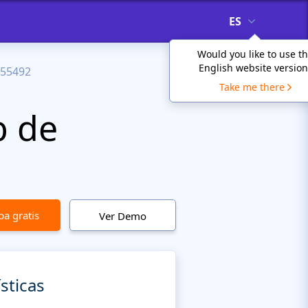
ES
Would you like to use t
English website version
55492
Take me there
b de
a gratis
Ver Demo
sticas