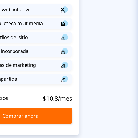
 web intuitivo
blioteca multimedia
ilos del sitio
 incorporada
as de marketing
mpartida
cios
$10.8/mes
Comprar ahora