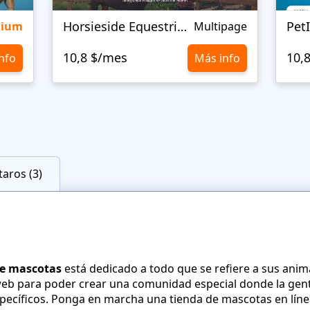
Horsieside Equestrian
Pet
mium
Multipage
10,8 $/mes
10,
nfo
Más info
aros (3)
 de mascotas
está dedicado a todo que se refiere a sus anim
o web para poder crear una comunidad especial donde la gen
ecíficos. Ponga en marcha una tienda de mascotas en línea 