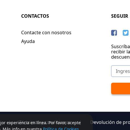
CONTACTOS
SEGUIR
Contacte con nosotros
Ayuda
Suscríba
recibir l
descuen
|
Términos y condiciones
|
Devolución de pr
jor experiencia en línea. Por favor, acepte
o. Más info en nuestra
Política de Cookies