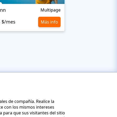
Inn
LifeisWild
Multipage
8 $/mes
10,8 $/mes
Más info
ales de compañía. Realice la
te con los mismos intereses
para que sus visitantes del sitio