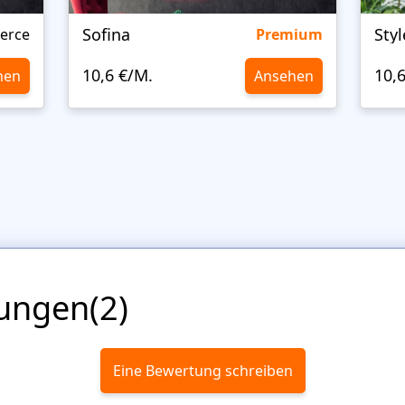
Sofina
Sty
erce
Premium
10,6 €/M.
10,
hen
Ansehen
ungen(2)
Eine Bewertung schreiben