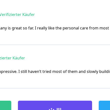
Verifizierter Käufer
ny is great so far. I really like the personal care from mos
zierter Käufer
pressive. I still haven’t tried most of them and slowly build