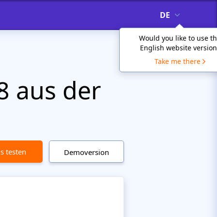
DE
Would you like to use t
English website version
Take me there
8 aus der
is testen
Demoversion