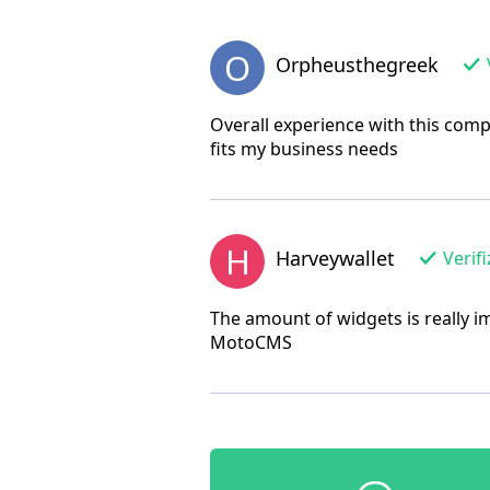
O
Orpheusthegreek
Overall experience with this compa
fits my business needs
H
Harveywallet
Verifi
The amount of widgets is really im
MotoCMS