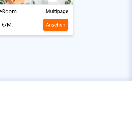
leRoom
Rainbow's
Multipage
6 €/M.
10,6 €/M.
Ansehen