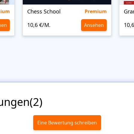
Chess School
Gra
mium
Premium
10,6 €/M.
10,
hen
Ansehen
ungen(2)
Eine Bewertung schreiben