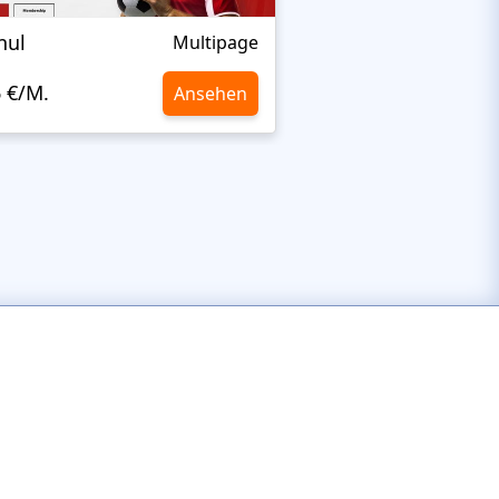
nul
Nextprest Extrem
Multipage
6 €/M.
10,6 €/M.
Ansehen