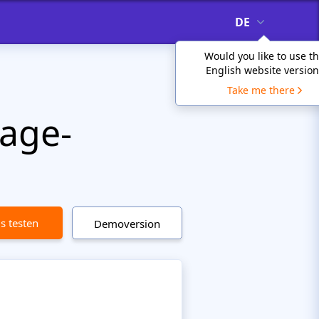
DE
Would you like to use t
English website version
Take me there
age-
is testen
Demoversion