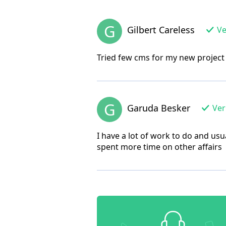
G
Gilbert Careless
Ve
Tried few cms for my new project
G
Garuda Besker
Veri
I have a lot of work to do and usu
spent more time on other affairs