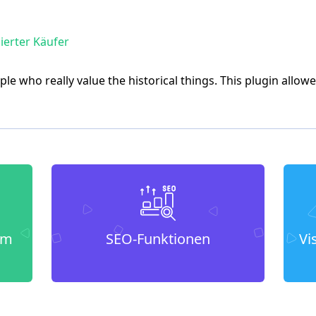
zierter Käufer
eople who really value the historical things. This plugin all
um
SEO-Funktionen
Vi