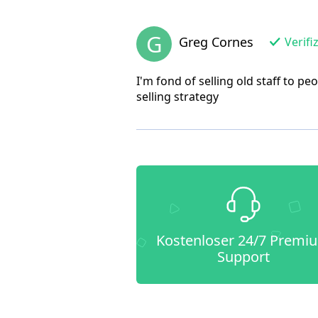
G
Greg Cornes
Verifi
I'm fond of selling old staff to p
selling strategy
Kostenloser 24/7 Premi
Support