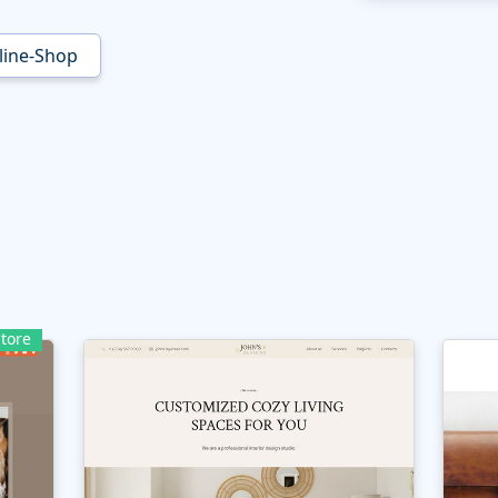
line-Shop
tore