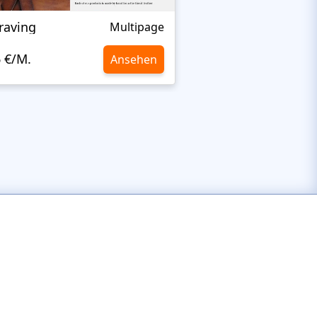
raving
Antique Restorati
Multipage
6 €/M.
10,6 €/M.
Ansehen