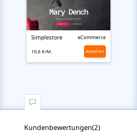
Simplestore
Sofin
eCommerce
10,6 €/M.
Ansehen
10,6 €
Kundenbewertungen(2)