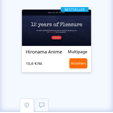
BESTSELLER
Hironama Anime
Dati
Multipage
10,6 €/M.
Ansehen
10,6 €