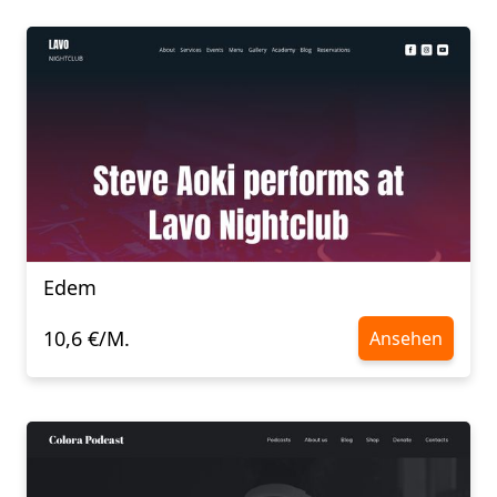
Edem
10,6 €/M.
Ansehen