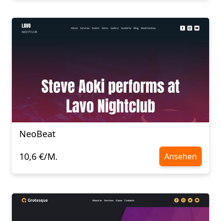
NeoBeat
10,6 €/M.
Ansehen