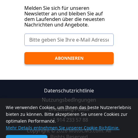
Melden Sie sich für unseren
Newsletter an und bleiben Sie auf
dem Laufenden über die neuesten
Nachrichten und Angebote.
Datenschutzrichtlinie
Nutzungsbedingungen
Wie verwenden Cookies, um Ihnen das beste Nutzererlebnis
Erstattung Politik
bieten zu können. Bitte akzeptieren Sie unsere Cookies zur
+1 914 233 57 88
optimalen Performance.
Mehr Details entnehmen Sie unserer Cookie-Richtlinie.
Copyright © 2026 MotoCMS.com. All
Rights Reserved