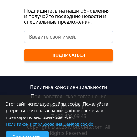
Подпишитесь на наши обновления
и получайте последние новости и
специальные предложения.
Политика конфиденциальности
Пользовательское соглашение
Этот сайт использует файлы cookie. Пожалуйста,
Возврат товара
разрешите использование файлов cookie или
7 499 408 09 45
предварительно ознакомьтесь с
Политикой использования файлов cookie.
Copyright © 2026 MotoCMS.com. All
Rights Reserved