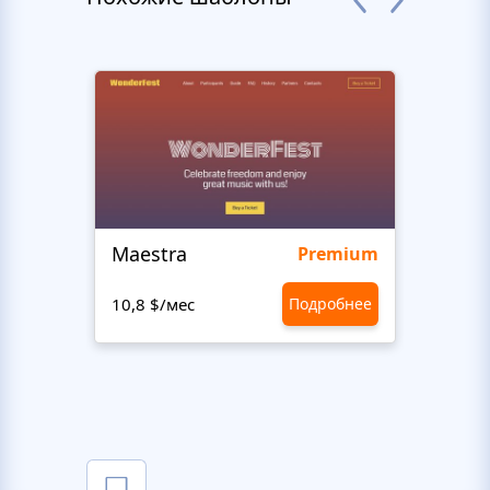
Maestra
Stud
Premium
10,8 $/мес
Подробнее
10,8 $