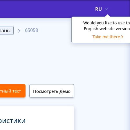
RU
Would you like to use t
English website version
65058
раны
Take me there
тный тест
Посмотреть Демо
ристики