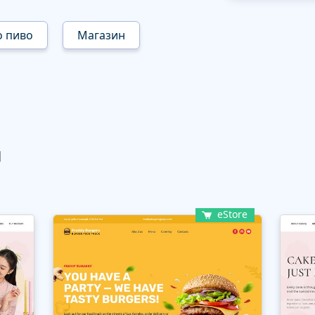
о пиво
Магазин
ы
eStore