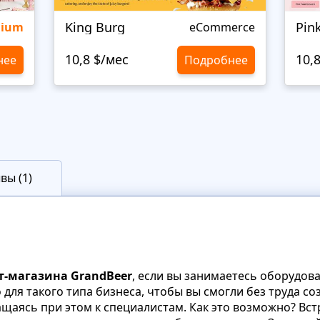
King Burg
Pin
mium
eCommerce
10,8 $/мес
10,
нее
Подробнее
вы (1)
т-магазина GrandBeer
, если вы занимаетесь оборудов
для такого типа бизнеса, чтобы вы смогли без труда со
ащаясь при этом к специалистам. Как это возможно? Вс