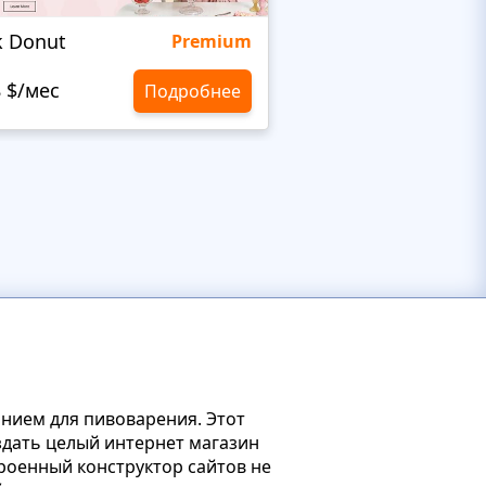
k Donut
ItalianRestaurant
Premium
8 $/мес
10,8 $/мес
Подробнее
анием для пивоварения. Этот
здать целый интернет магазин
троенный конструктор сайтов не