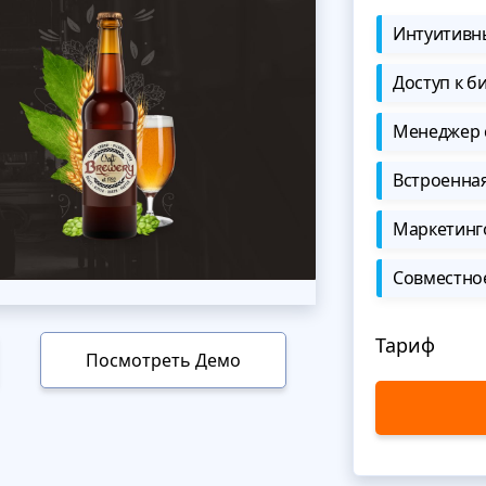
Интуитивны
Доступ к б
Менеджер 
Встроенна
Маркетинг
Совместно
Тариф
Посмотреть Демо