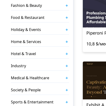
+
Fashion & Beauty
+
Food & Restaurant
+
Holiday & Events
Piperoni
+
Home & Services
10,8 $/ме
+
Hotel & Travel
+
Industry
+
Medical & Healthcare
+
Society & People
+
Sports & Entertainment
Exhibit A