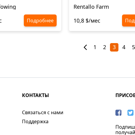
Towing
Rentallo Farm
с
10,8 $/мес
Подробнее
Под
1
2
3
4
5
КОНТАКТЫ
ПРИСО
Связаться с нами
Поддержка
Подпиши
получай