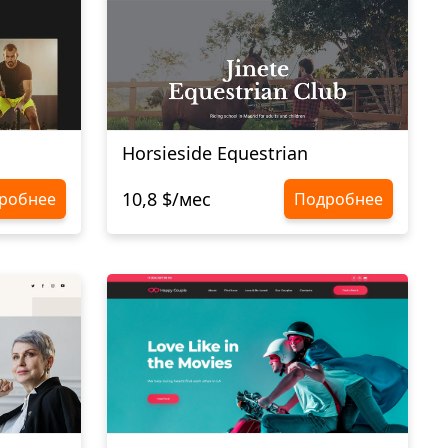
Horsieside Equestrian
10,8 $/мес
робнее
Подробнее