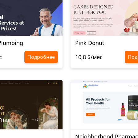
 Plumbing
Pink Donut
с
10,8 $/мес
Подробнее
Под
Neighborhood Pharmac