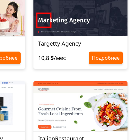
Targetty Agency
10,8 $/мес
робнее
Подробнее
y
ItalianRestaurant