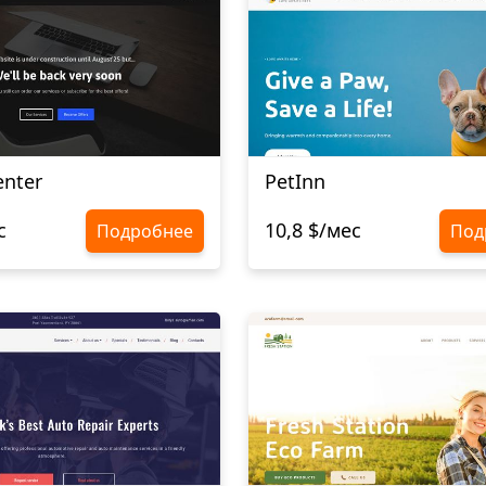
enter
PetInn
с
10,8 $/мес
Подробнее
Под