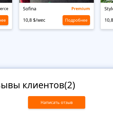
Sofina
Sty
erce
Premium
10,8 $/мес
10,
нее
Подробнее
зывы клиентов(2)
Написать отзыв