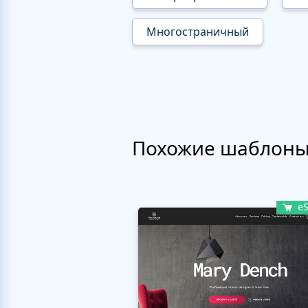
Многостраничный
Похожие шаблон
eS