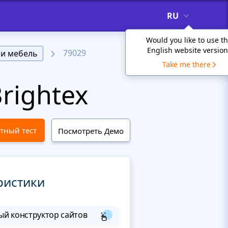
RU
Would you like to use t
English website version
79029
 и мебель
Take me there
rightex
тный тест
Посмотреть Демо
ристики
й конструктор сайтов