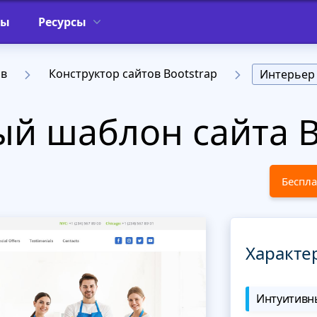
фы
Ресурсы
ов
Конструктор сайтов Bootstrap
Интерьер
й шаблон сайта B
Беспла
Характе
Интуитивны