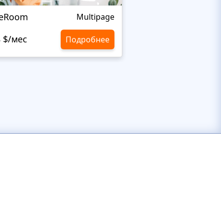
leRoom
Rainbow's
Multipage
8 $/мес
10,8 $/мес
Подробнее