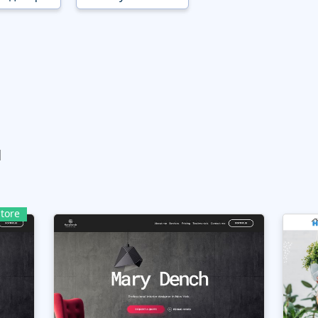
ы
tore