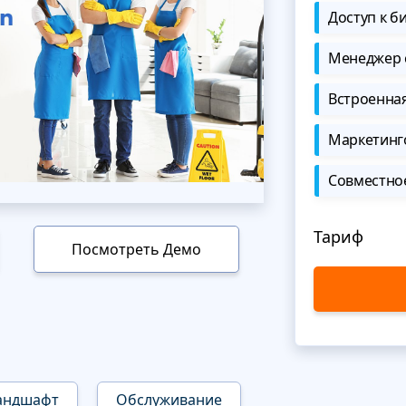
Доступ к б
Менеджер 
Встроенна
Маркетинг
Совместно
Тариф
Посмотреть Демо
андшафт
Обслуживание