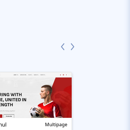
nul
Nextprest Extrem
Multipage