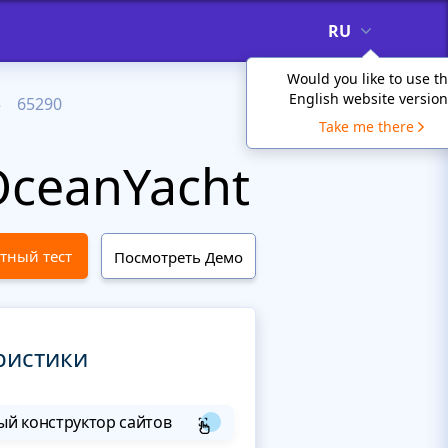
RU
Would you like to use t
English website version
65290
Take me there
ceanYacht
тный тест
Посмотреть Демо
ристики
й конструктор сайтов