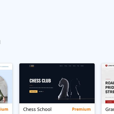
ы
Chess School
Gra
mium
Premium