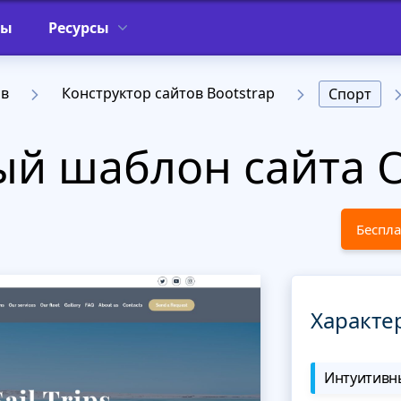
фы
Ресурсы
ов
Конструктор сайтов Bootstrap
Спорт
й шаблон сайта O
Беспла
Характе
Интуитивны