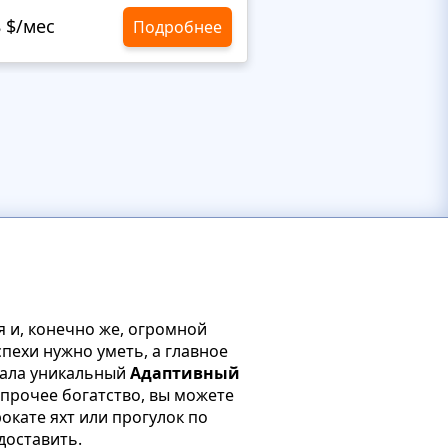
8 $/мес
10,8 $/мес
Подробнее
я и, конечно же, огромной
спехи нужно уметь, а главное
дала уникальный
Адаптивный
и прочее богатство, вы можете
окате яхт или прогулок по
доставить.