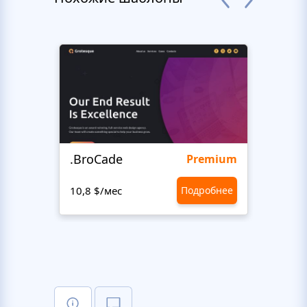
.BroCade
Fres
Premium
10,8 $/мес
Подробнее
10,8 $