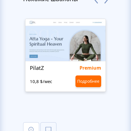
PilatZ
Ches
Premium
10,8 $/мес
Подробнее
10,8 $