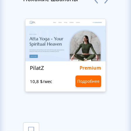
PilatZ
Ches
Premium
10,8 $/мес
Подробнее
10,8 $