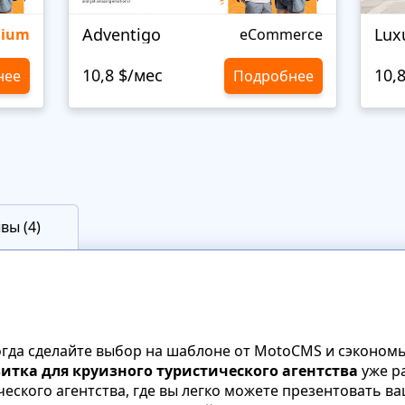
Adventigo
Lux
mium
eCommerce
10,8 $/мес
10,
нее
Подробнее
вы (4)
Тогда сделайте выбор на шаблоне от MotoCMS и сэконом
итка для круизного туристического агентства
уже р
ческого агентства, где вы легко можете презентовать в