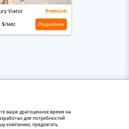
ury Viator
Viator
Premium
8 $/мес
10,8 $/мес
Подробнее
ьте ваше драгоценное время на
азработан для потребностей
ашу компанию, предлагать