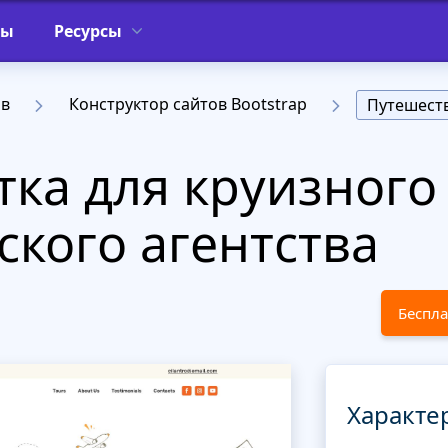
фы
Ресурсы
ов
Конструктор сайтов Bootstrap
Путешест
тка для круизного
ского агентства
Беспла
Характе