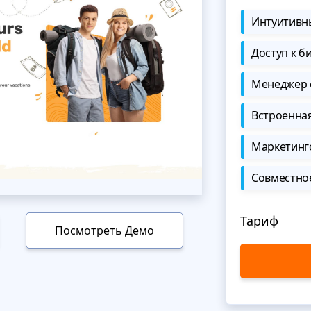
Интуитивны
Доступ к б
Менеджер 
Встроенна
Маркетинг
Совместно
Тариф
Посмотреть Демо