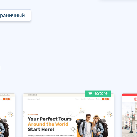
траничный
ы
eStore