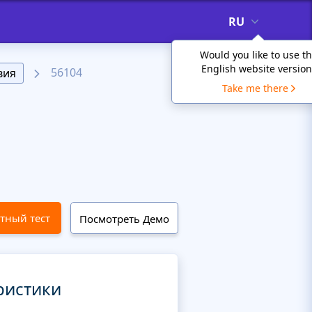
RU
Would you like to use t
English website version
56104
вия
Take me there
тный тест
Посмотреть Демо
ристики