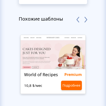
Похожие шаблоны
World of Recipes
Food
Premium
10,8 $/мес
Подробнее
10,8 $