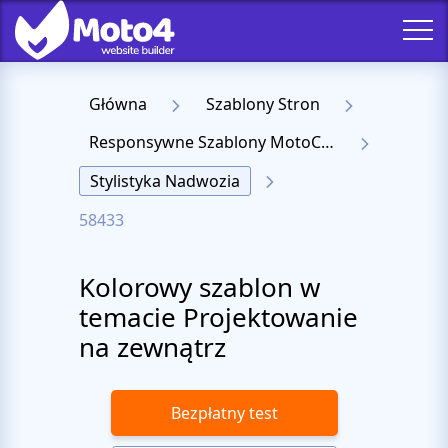
Główna
Szablony Stron
Responsywne Szablony MotoCMS 3
Stylistyka Nadwozia
58433
Kolorowy szablon w
temacie Projektowanie
na zewnątrz
Bezpłatny test