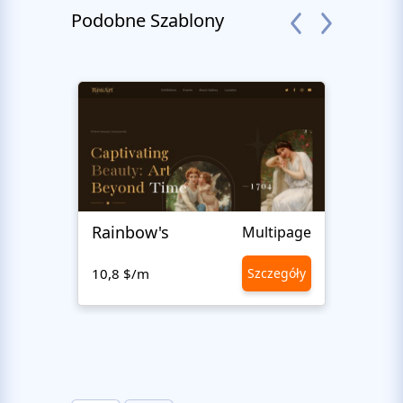
Podobne Szablony
Rainbow's
Inter
Multipage
10,8 $/m
Szczegóły
10,8 