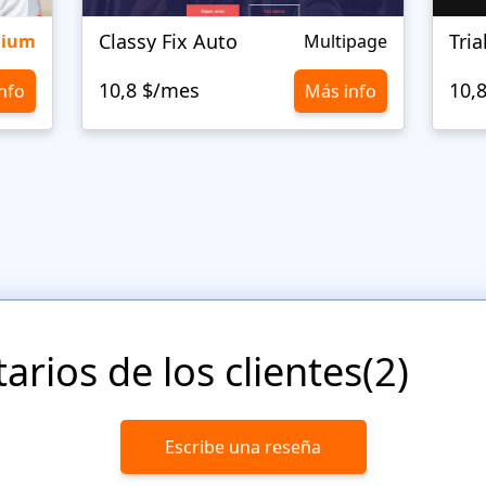
Classy Fix Auto
Tri
mium
Multipage
10,8 $/mes
10,
nfo
Más info
rios de los clientes(2)
Escribe una reseña