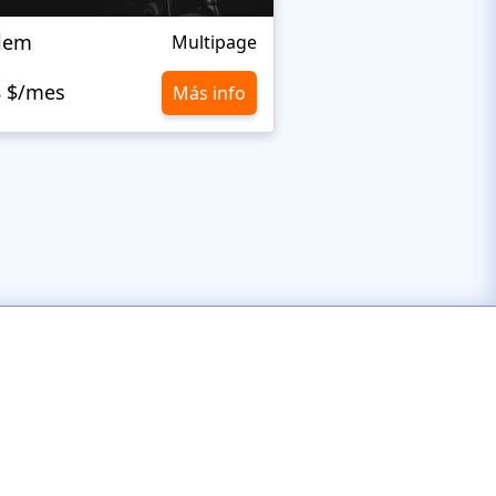
alem
Fraks
Multipage
8 $/mes
10,8 $/mes
Más info