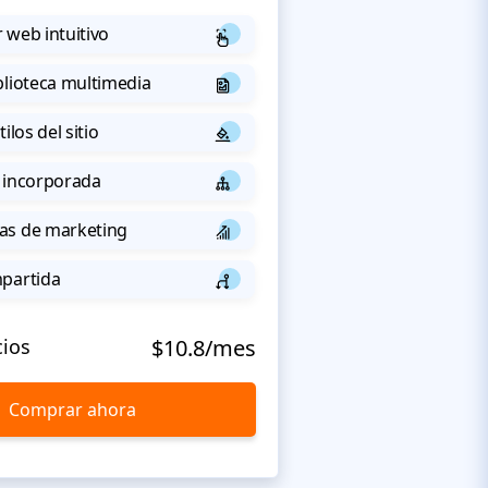
 web intuitivo
blioteca multimedia
ilos del sitio
 incorporada
as de marketing
mpartida
cios
$10.8/mes
Comprar ahora