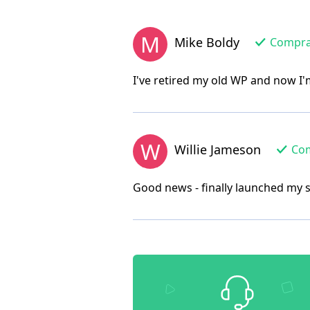
M
Mike Boldy
Comprad
I've retired my old WP and now I
W
Willie Jameson
Com
Good news - finally launched my s