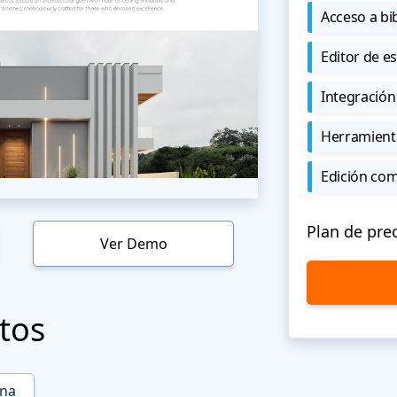
Acceso a bi
Editor de est
Integración
Herramient
Edición co
Plan de pre
Ver Demo
tos
ina