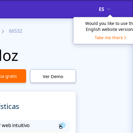
ES
Would you like to use t
English website version
66532
Take me there
doz
a gratis
Ver Demo
sticas
 web intuitivo