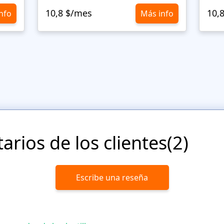
10,8 $/mes
10,
nfo
Más info
rios de los clientes(2)
Escribe una reseña