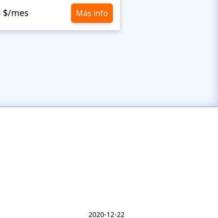
8 $/mes
10,8 $/mes
Más info
2020-12-22