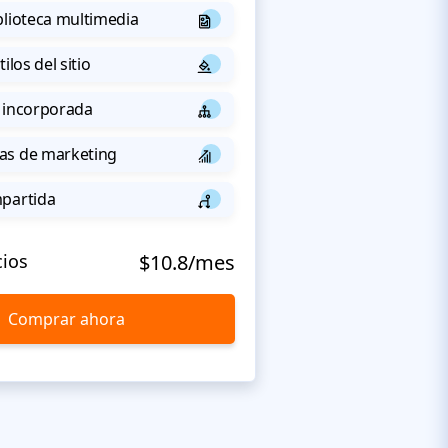
blioteca multimedia
ilos del sitio
 incorporada
as de marketing
mpartida
cios
$10.8/mes
Comprar ahora