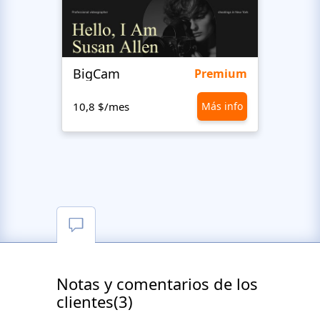
BigCam
Mote
Premium
10,8 $/mes
Más info
10,8 
Notas y comentarios de los
clientes(3)