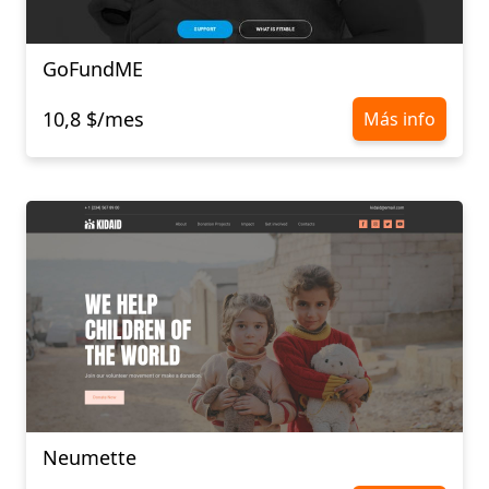
GoFundME
10,8 $/mes
Más info
Neumette