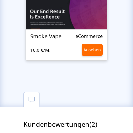
Smoke Vape
Next
eCommerce
10,6 €/M.
Ansehen
10,6 €
Kundenbewertungen(2)