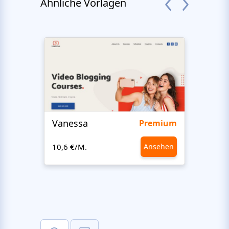
Ähnliche Vorlagen
Vanessa
Gadn
Premium
10,6 €/M.
Ansehen
10,6 €