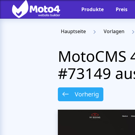
Produkte
Preis
Hauptseite
Vorlagen
MotoCMS 4
#73149 aus
Vorherig