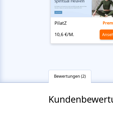
PilatZ
Pre
10,6 €/M.
Anse
Bewertungen (2)
Kundenbewert