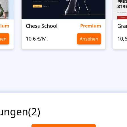
Chess School
Gra
mium
Premium
10,6 €/M.
10,
hen
Ansehen
ungen(2)