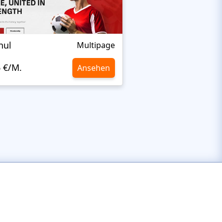
nul
Nextprest Extrem
Multipage
6 €/M.
10,6 €/M.
Ansehen