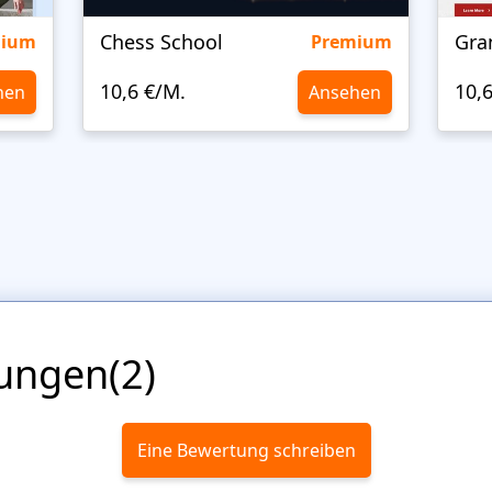
Chess School
Gra
mium
Premium
10,6 €/M.
10,
hen
Ansehen
ungen(2)
Eine Bewertung schreiben