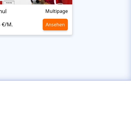
nul
Nextprest Extrem
Multipage
6 €/M.
10,6 €/M.
Ansehen