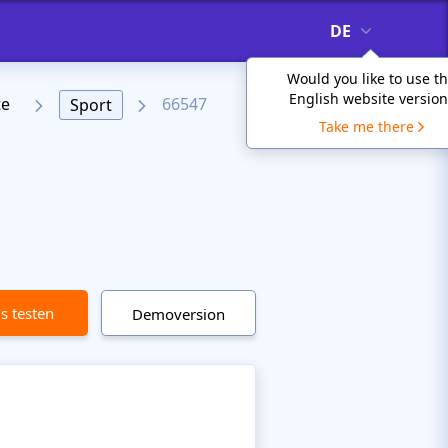
DE
Would you like to use t
English website version
te
66547
Sport
Take me there
is testen
Demoversion