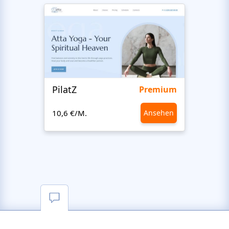
PilatZ
Ches
Premium
10,6 €/M.
Ansehen
10,6 €