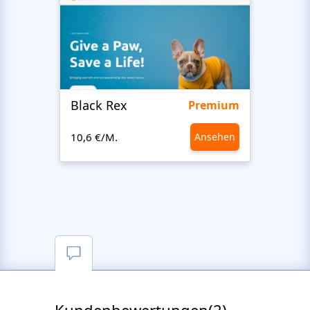
Black Rex
Premium
10,6 €/M.
Ansehen
10,6 €