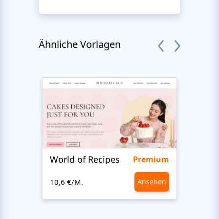
Ähnliche Vorlagen
World of Recipes
Food
Premium
10,6 €/M.
Ansehen
10,6 €