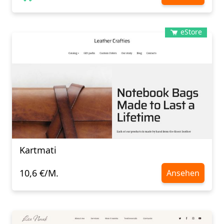
eStore
Kartmati
10,6 €/M.
Ansehen