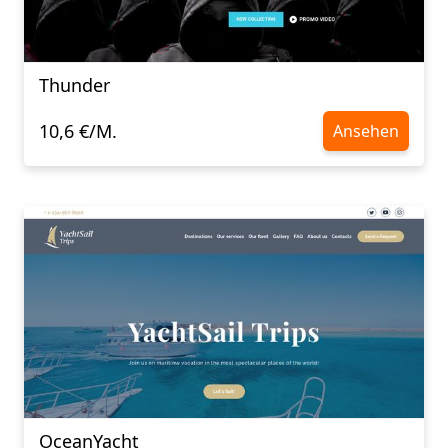
Thunder
10,6 €/M.
Ansehen
OceanYacht